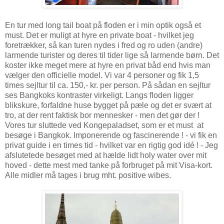
En tur med long tail boat på floden er i min optik også et
must. Det er muligt at hyre en private boat - hvilket jeg
foretrækker, så kan turen nydes i fred og ro uden (andre)
larmende turister og deres til tider lige så larmende børn. Det
koster ikke meget mere at hyre en privat båd end hvis man
vælger den officielle model. Vi var 4 personer og fik 1,5
times sejltur til ca. 150,- kr. per person. På sådan en sejltur
ses Bangkoks kontraster virkeligt. Langs floden ligger
blikskure, forfaldne huse bygget på pæle og det er svært at
tro, at der rent faktisk bor mennesker - men det gør der !
Vores tur sluttede ved Kongepaladset, som er et must at
besøge i Bangkok. Imponerende og fascinerende ! - vi fik en
privat guide i en times tid - hvilket var en rigtig god idé ! - Jeg
afslutetede besøget med at hælde lidt holy water over mit
hoved - dette mest med tanke på forbruget på mit Visa-kort.
Alle midler må tages i brug mht. positive wibes.