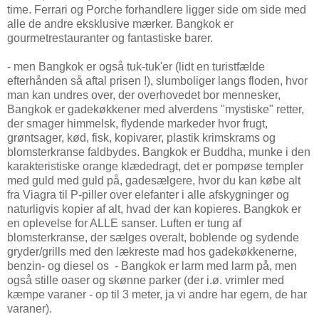
time. Ferrari og Porche forhandlere ligger side om side med
alle de andre eksklusive mærker. Bangkok er
gourmetrestauranter og fantastiske barer.
- men Bangkok er også tuk-tuk'er (lidt en turistfælde
efterhånden så aftal prisen !), slumboliger langs floden, hvor
man kan undres over, der overhovedet bor mennesker,
Bangkok er gadekøkkener med alverdens "mystiske" retter,
der smager himmelsk, flydende markeder hvor frugt,
grøntsager, kød, fisk, kopivarer, plastik krimskrams og
blomsterkranse faldbydes. Bangkok er Buddha, munke i den
karakteristiske orange klædedragt, det er pompøse templer
med guld med guld på, gadesælgere, hvor du kan købe alt
fra Viagra til P-piller over elefanter i alle afskygninger og
naturligvis kopier af alt, hvad der kan kopieres. Bangkok er
en oplevelse for ALLE sanser. Luften er tung af
blomsterkranse, der sælges overalt, boblende og sydende
gryder/grills med den lækreste mad hos gadekøkkenerne,
benzin- og diesel os - Bangkok er larm med larm på, men
også stille oaser og skønne parker (der i.ø. vrimler med
kæmpe varaner - op til 3 meter, ja vi andre har egern, de har
varaner).