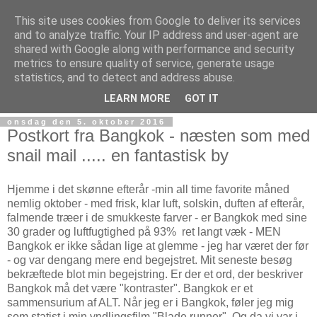
This site uses cookies from Google to deliver its services
and to analyze traffic. Your IP address and user-agent are
shared with Google along with performance and security
metrics to ensure quality of service, generate usage
statistics, and to detect and address abuse.
Giv Livet et los i røven - en blog om livsnyderi og æstetik
LEARN MORE
GOT IT
onsdag den 5. oktober 2016
Postkort fra Bangkok - næsten som med
snail mail ..... en fantastisk by
Hjemme i det skønne efterår -min all time favorite måned
nemlig oktober - med frisk, klar luft, solskin, duften af efterår,
falmende træer i de smukkeste farver - er Bangkok med sine
30 grader og luftfugtighed på 93% ret langt væk - MEN
Bangkok er ikke sådan lige at glemme - jeg har været der før
- og var dengang mere end begejstret. Mit seneste besøg
bekræftede blot min begejstring. Er der et ord, der beskriver
Bangkok må det være "kontraster". Bangkok er et
sammensurium af ALT. Når jeg er i Bangkok, føler jeg mig
som statist i min yndlingsfilm "Blade runner". Og da vi var i