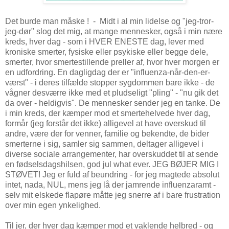
Det burde man måske ! - Midt i al min lidelse og "jeg-tror-
jeg-dør" slog det mig, at mange mennesker, også i min nære
kreds, hver dag - som i HVER ENESTE dag, lever med
kroniske smerter, fysiske eller psykiske eller begge dele,
smerter, hvor smertestillende preller af, hvor hver morgen er
en udfordring. En dagligdag der er "influenza-når-den-er-
værst" - i deres tilfælde stopper sygdommen bare ikke - de
vågner desværre ikke med et pludseligt "pling" - "nu gik det
da over - heldigvis". De mennesker sender jeg en tanke. De
i min kreds, der kæmper mod et smertehelvede hver dag,
formår (jeg forstår det ikke) alligevel at have overskud til
andre, være der for venner, familie og bekendte, de bider
smerterne i sig, samler sig sammen, deltager alligevel i
diverse sociale arrangementer, har overskuddet til at sende
en fødselsdagshilsen, god jul what ever. JEG BØJER MIG I
STØVET! Jeg er fuld af beundring - for jeg magtede absolut
intet, nada, NUL, mens jeg lå der jamrende influenzaramt -
selv mit elskede flapøre måtte jeg snerre af i bare frustration
over min egen ynkelighed.
Til jer, der hver dag kæmper mod et vaklende helbred - og