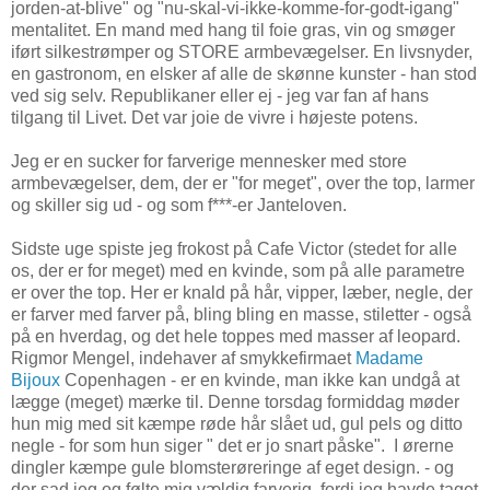
jorden-at-blive" og "nu-skal-vi-ikke-komme-for-godt-igang"
mentalitet. En mand med hang til foie gras, vin og smøger
iført silkestrømper og STORE armbevægelser. En livsnyder,
en gastronom, en elsker af alle de skønne kunster - han stod
ved sig selv. Republikaner eller ej - jeg var fan af hans
tilgang til Livet. Det var joie de vivre i højeste potens.
Jeg er en sucker for farverige mennesker med store
armbevægelser, dem, der er "for meget", over the top, larmer
og skiller sig ud - og som f***-er Janteloven.
Sidste uge spiste jeg frokost på Cafe Victor (stedet for alle
os, der er for meget) med en kvinde, som på alle parametre
er over the top. Her er knald på hår, vipper, læber, negle, der
er farver med farver på, bling bling en masse, stiletter - også
på en hverdag, og det hele toppes med masser af leopard.
Rigmor Mengel, indehaver af smykkefirmaet
Madame
Bijoux
Copenhagen - er en kvinde, man ikke kan undgå at
lægge (meget) mærke til. Denne torsdag formiddag møder
hun mig med sit kæmpe røde hår slået ud, gul pels og ditto
negle - for som hun siger " det er jo snart påske". I ørerne
dingler kæmpe gule blomsterøreringe af eget design. - og
der sad jeg og følte mig vældig farverig, fordi jeg havde taget