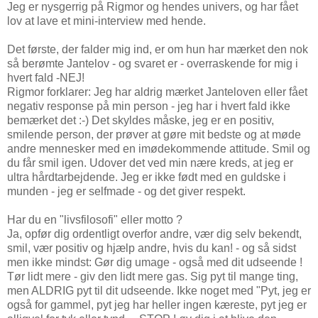
Jeg er nysgerrig på Rigmor og hendes univers, og har fået
lov at lave et mini-interview med hende.
Det første, der falder mig ind, er om hun har mærket den nok
så berømte Jantelov - og svaret er - overraskende for mig i
hvert fald -NEJ!
Rigmor forklarer: Jeg har aldrig mærket Janteloven eller fået
negativ response på min person - jeg har i hvert fald ikke
bemærket det :-) Det skyldes måske, jeg er en positiv,
smilende person, der prøver at gøre mit bedste og at møde
andre mennesker med en imødekommende attitude. Smil og
du får smil igen. Udover det ved min nære kreds, at jeg er
ultra hårdtarbejdende. Jeg er ikke født med en guldske i
munden - jeg er selfmade - og det giver respekt.
Har du en "livsfilosofi" eller motto ?
Ja, opfør dig ordentligt overfor andre, vær dig selv bekendt,
smil, vær positiv og hjælp andre, hvis du kan! - og så sidst
men ikke mindst: Gør dig umage - også med dit udseende !
Tør lidt mere - giv den lidt mere gas. Sig pyt til mange ting,
men ALDRIG pyt til dit udseende. Ikke noget med "Pyt, jeg er
også for gammel, pyt jeg har heller ingen kæreste, pyt jeg er