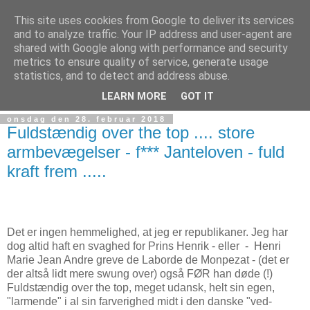
This site uses cookies from Google to deliver its services
and to analyze traffic. Your IP address and user-agent are
shared with Google along with performance and security
metrics to ensure quality of service, generate usage
statistics, and to detect and address abuse.
Giv Livet et los i røven - en blog om livsnyderi og æstetik
LEARN MORE
GOT IT
onsdag den 28. februar 2018
Fuldstændig over the top .... store
armbevægelser - f*** Janteloven - fuld
kraft frem .....
Det er ingen hemmelighed, at jeg er republikaner. Jeg har
dog altid haft en svaghed for Prins Henrik - eller - Henri
Marie Jean Andre greve de Laborde de Monpezat - (det er
der altså lidt mere swung over) også FØR han døde (!)
Fuldstændig over the top, meget udansk, helt sin egen,
"larmende" i al sin farverighed midt i den danske "ved-