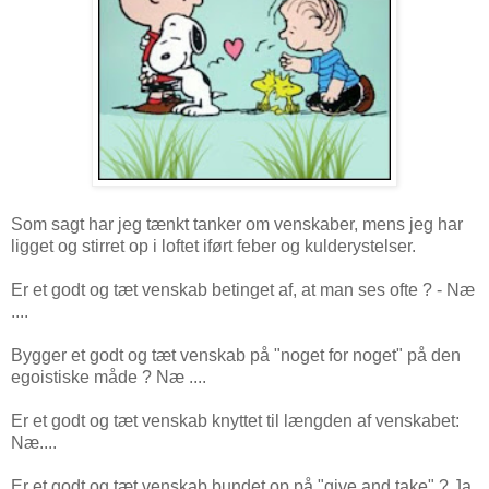
Som sagt har jeg tænkt tanker om venskaber, mens jeg har
ligget og stirret op i loftet iført feber og kulderystelser.
Er et godt og tæt venskab betinget af, at man ses ofte ? - Næ
....
Bygger et godt og tæt venskab på "noget for noget" på den
egoistiske måde ? Næ ....
Er et godt og tæt venskab knyttet til længden af venskabet:
Næ....
Er et godt og tæt venskab bundet op på "give and take" ? Ja