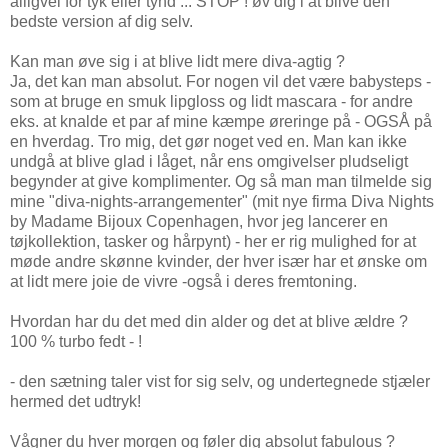
alligvel for tyk eller tynd ... STOP ! øv dig i at blive den
bedste version af dig selv.
Kan man øve sig i at blive lidt mere diva-agtig ?
Ja, det kan man absolut. For nogen vil det være babysteps -
som at bruge en smuk lipgloss og lidt mascara - for andre
eks. at knalde et par af mine kæmpe øreringe på - OGSÅ på
en hverdag. Tro mig, det gør noget ved en. Man kan ikke
undgå at blive glad i låget, når ens omgivelser pludseligt
begynder at give komplimenter. Og så man man tilmelde sig
mine "diva-nights-arrangementer" (mit nye firma Diva Nights
by Madame Bijoux Copenhagen, hvor jeg lancerer en
tøjkollektion, tasker og hårpynt) - her er rig mulighed for at
møde andre skønne kvinder, der hver især har et ønske om
at lidt mere joie de vivre -også i deres fremtoning.
Hvordan har du det med din alder og det at blive ældre ?
100 % turbo fedt - !
- den sætning taler vist for sig selv, og undertegnede stjæler
hermed det udtryk!
Vågner du hver morgen og føler dig absolut fabulous ?