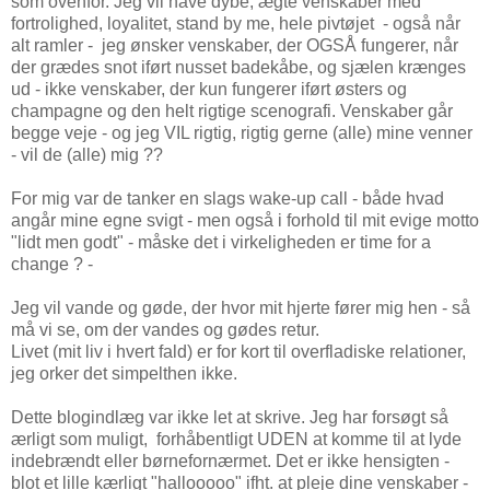
som ovenfor. Jeg vil have dybe, ægte venskaber med
fortrolighed, loyalitet, stand by me, hele pivtøjet - også når
alt ramler - jeg ønsker venskaber, der OGSÅ fungerer, når
der grædes snot iført nusset badekåbe, og sjælen krænges
ud - ikke venskaber, der kun fungerer iført østers og
champagne og den helt rigtige scenografi. Venskaber går
begge veje - og jeg VIL rigtig, rigtig gerne (alle) mine venner
- vil de (alle) mig ??
For mig var de tanker en slags wake-up call - både hvad
angår mine egne svigt - men også i forhold til mit evige motto
"lidt men godt" - måske det i virkeligheden er time for a
change ? -
Jeg vil vande og gøde, der hvor mit hjerte fører mig hen - så
må vi se, om der vandes og gødes retur.
Livet (mit liv i hvert fald) er for kort til overfladiske relationer,
jeg orker det simpelthen ikke.
Dette blogindlæg var ikke let at skrive. Jeg har forsøgt så
ærligt som muligt, forhåbentligt UDEN at komme til at lyde
indebrændt eller børnefornærmet. Det er ikke hensigten -
blot et lille kærligt "hallooooo" ifht. at pleje dine venskaber -