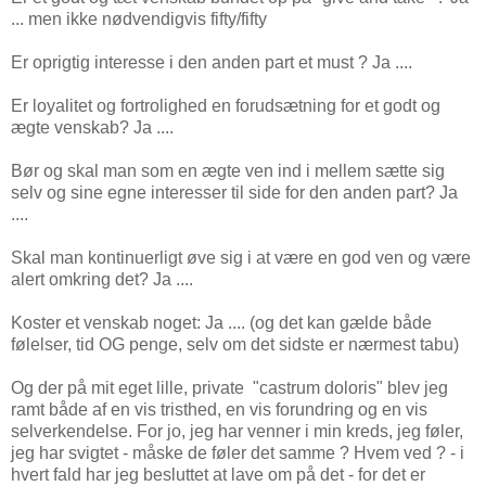
... men ikke nødvendigvis fifty/fifty
Er oprigtig interesse i den anden part et must ? Ja ....
Er loyalitet og fortrolighed en forudsætning for et godt og
ægte venskab? Ja ....
Bør og skal man som en ægte ven ind i mellem sætte sig
selv og sine egne interesser til side for den anden part? Ja
....
Skal man kontinuerligt øve sig i at være en god ven og være
alert omkring det? Ja ....
Koster et venskab noget: Ja .... (og det kan gælde både
følelser, tid OG penge, selv om det sidste er nærmest tabu)
Og der på mit eget lille, private "castrum doloris" blev jeg
ramt både af en vis tristhed, en vis forundring og en vis
selverkendelse. For jo, jeg har venner i min kreds, jeg føler,
jeg har svigtet - måske de føler det samme ? Hvem ved ? - i
hvert fald har jeg besluttet at lave om på det - for det er