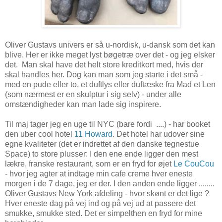
Oliver Gustavs univers er så u-nordisk, u-dansk som det kan
blive. Her er ikke meget lyst bøgetræ over det - og jeg elsker
det. Man skal have det helt store kreditkort med, hvis der
skal handles her. Dog kan man som jeg starte i det små -
med en pude eller to, et duftlys eller duftæske fra Mad et Len
(som nærmest er en skulptur i sig selv) - under alle
omstændigheder kan man lade sig inspirere.
Til maj tager jeg en uge til NYC (bare fordi ....) - har booket
den uber cool hotel
11 Howard
. Det hotel har udover sine
egne kvaliteter (det er indrettet af den danske tegnestue
Space) to store plusser: I den ene ende ligger den mest
lækre, franske restaurant, som er en fryd for øjet
Le CouCou
- hvor jeg agter at indtage min cafe creme hver eneste
morgen i de 7 dage, jeg er der. I den anden ende ligger ........
Oliver Gustavs New York afdeling - hvor skønt er det lige ?
Hver eneste dag på vej ind og på vej ud at passere det
smukke, smukke sted. Det er simpelthen en fryd for mine