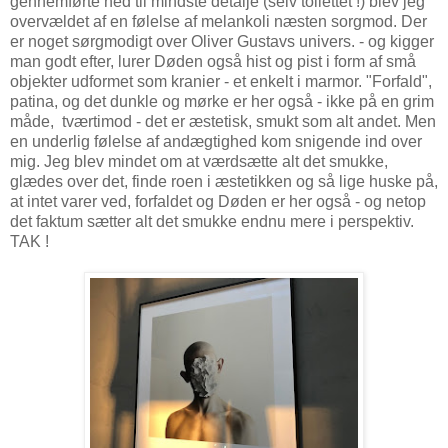
gennemførte ned til mindste detalje (selv toilettet !) blev jeg
overvældet af en følelse af melankoli næsten sorgmod. Der
er noget sørgmodigt over Oliver Gustavs univers. - og kigger
man godt efter, lurer Døden også hist og pist i form af små
objekter udformet som kranier - et enkelt i marmor. "Forfald",
patina, og det dunkle og mørke er her også - ikke på en grim
måde, tværtimod - det er æstetisk, smukt som alt andet. Men
en underlig følelse af andægtighed kom snigende ind over
mig. Jeg blev mindet om at værdsætte alt det smukke,
glædes over det, finde roen i æstetikken og så lige huske på,
at intet varer ved, forfaldet og Døden er her også - og netop
det faktum sætter alt det smukke endnu mere i perspektiv.
TAK !