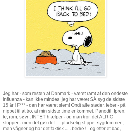
Jeg har - som resten af Danmark - været ramt af den ondeste
influenza - kan ikke mindes, jeg har været SÅ syg de sidste
15 år ! F*** - den har været slem! Ondt alle steder, feber - på
nippet til at tro, at min sidste time er kommet. Panodil, Ipren,
te, rom, søvn, INTET hjælper - og man tror, det ALRIG
stopper - men det gør det .... pludselig slipper sygdommen,
men vågner og har det faktisk ..... bedre ! - og efter et bad,