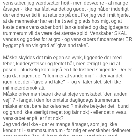
venskaber, jeg værdsætter højt - men desværre - af mange
årsager - ikke har fået vandet og gødet - jeg håber inderligt,
der endnu er tid til at rette op på det. For jeg ved i mit hjerte,
at de mennesker har en helt særlig plads hos mig, og at
kaste deres venskaber bort i tankeløshed og dagligdagens
trummerum vil da være det største spild! Venskaber SKAL
vandes og gødes for at gro - og venskabers fundamenter ER
bygget på en vis grad af "give and take".
Måske skyldes det min egen selvynk, liggende der med
feber, kulderystelser og fedtet hår, men ærligt lige ud af
posen - pludselig kom også en lille tristhed snigende. Der er
sgu da nogen, der "glemmer at vande mig" - der var det
igen, det der -"give and take" - og vi taler slet, slet ikke
milimeterdemokrati.
Måske orker man bare ikke at pleje venskabet "den anden
vej" ? - fanget i den før omtalte dagligdags trummerum,
måske er det bare tankeløshed ? måske betyder det i bund
og grund ikke særligt meget (og fair nok) - eller det niveau,
venskabet er på, er fint nok?
Jeg ved det ikke - der er mange årsager, som jeg ikke
kender til - summasumarum - for mig er venskaber defineret