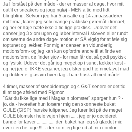
Ja ! forstået på den måde - der er masser af dage, hvor mit
outfit er sneakers og joggingtøj - MEN altid med lidt
blingbling. Selvom jeg har 5 ansatte og 14 ambassadører i
mit firma, klarer jeg selv mange praktiske gøremål i firmaet,
og her er høje hæle ikke altid lige praktisk. Udover det
danser jeg 3 x om ugen og løber interval i skoven eller rundt
om søerne de andre dage- motion er SÅ vigtig for at føle sig
toptunet og lækker. For mig er dansen en vidunderlig
motionsform- og jeg kan kun opfordre andre til at finde en
motionsform, de finder sjov - for man får det så godt psykisk
og fysisk. Udover det går jeg meget op i sund, lækker kost -
og nej jeg er IKKE veganer, jeg elsker god hjemmelavet mad
og drikker et glas vin hver dag - bare husk alt med måde!
4 timer, masser af stenbiderrogn og 4 G&T senere er det tid
til at tage afsked med Rigmor.
"Går du ikke lige med i Magasin blomster" spørger hun ? -
jo, da - hvorefter hun forærer mig den skønneste buket
GULE (GISP) franske tulipaner. Jeg lurer lidt på de meget
GULE blomster hele vejen hjem ...... jeg er jo decideret
bange for farver ............... den buket har jeg så glædet mig
over i en hel uge !!!! - der kom jeg lige ud af min comfort