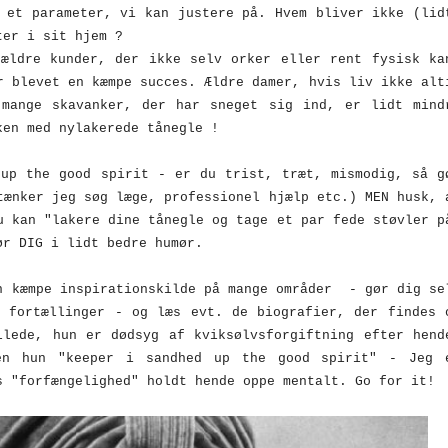
 et parameter, vi kan justere på. Hvem bliver ikke (lid
ter i sit hjem ?
 ældre kunder, der ikke selv orker eller rent fysisk ka
r blevet en kæmpe succes. Ældre damer, hvis liv ikke alt
mange skavanker, der har sneget sig ind, er lidt mind
ken med nylakerede tånegle !
 up the good spirit - er du trist, træt, mismodig, så g
tænker jeg søg læge, professionel hjælp etc.) MEN husk, 
u kan "lakere dine tånegle og tage et par fede støvler p
ør DIG i lidt bedre humør.
n kæmpe inspirationskilde på mange områder - gør dig se
s fortællinger - og læs evt. de biografier, der findes 
lede, hun er dødsyg af kviksølvsforgiftning efter hend
en hun "keeper i sandhed up the good spirit" - Jeg 
s "forfængelighed" holdt hende oppe mentalt. Go for it!