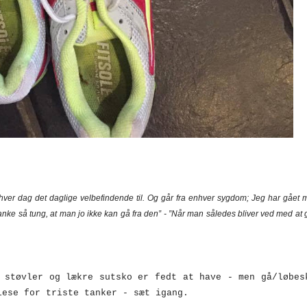
ig hver dag det daglige velbefindende til. Og går fra enhver sygdom; Jeg har gået 
anke så tung, at man jo ikke kan gå fra den” - ”Når man således bliver ved med at 
 støvler og lækre sutsko er fedt at have - men gå/løbes
iese for triste tanker - sæt igang.