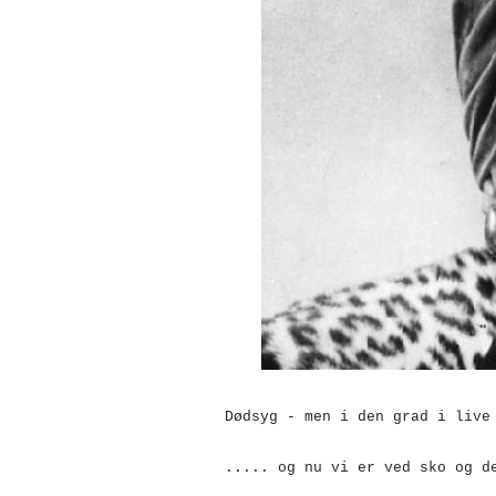
Dødsyg - men i den grad i live
..... og nu vi er ved sko og d