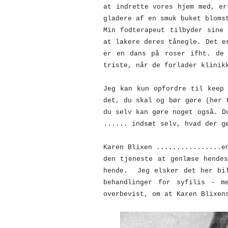
at indrette vores hjem med, er
gladere af en smuk buket bloms
Min fodterapeut tilbyder sine
at lakere deres tånegle. Det e
er en dans på roser ifht. de 
triste, når de forlader klinik
Jeg kan kun opfordre til keep
det, du skal og bør gøre (her 
du selv kan gøre noget også. D
...... indsæt selv, hvad der g
Karen Blixen ................e
den tjeneste at genlæse hende
hende. Jeg elsker det her bil
behandlinger for syfilis - m
overbevist, om at Karen Blixen