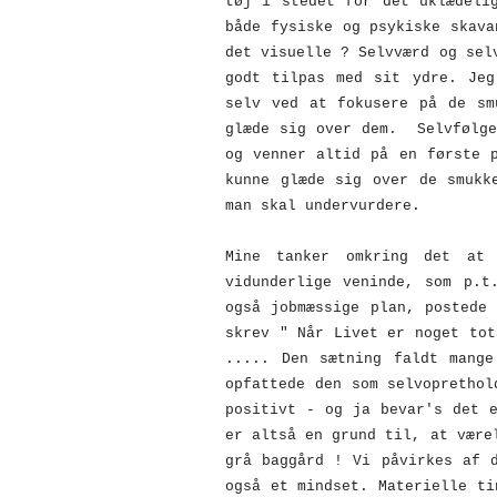
tøj i stedet for det uklædeli
både fysiske og psykiske skava
det visuelle ? Selvværd og sel
godt tilpas med sit ydre. Jeg
selv ved at fokusere på de sm
glæde sig over dem. Selvfølge
og venner altid på en første 
kunne glæde sig over de smukk
man skal undervurdere.
Mine tanker omkring det at
vidunderlige veninde, som p.t
også jobmæssige plan, postede
skrev " Når Livet er noget tot
..... Den sætning faldt mange
opfattede den som selvoprethol
positivt - og ja bevar's det 
er altså en grund til, at være
grå baggård ! Vi påvirkes af 
også et mindset. Materielle ti