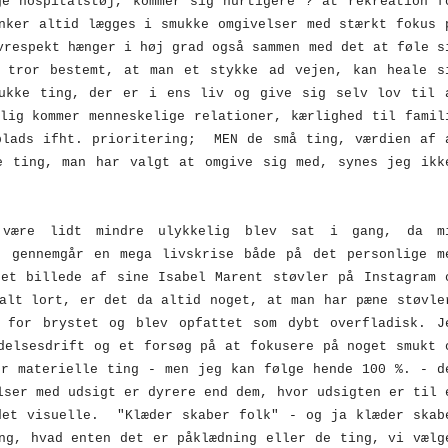
ge hospitalstøj, kommer sig hurtigere ? at rekreation f
nker altid lægges i smukke omgivelser med stærkt fokus 
vrespekt hænger i høj grad også sammen med det at føle s
 tror bestemt, at man et stykke ad vejen, kan heale s
ukke ting, der er i ens liv og give sig selv lov til 
lig kommer menneskelige relationer, kærlighed til famil
plads ifht. prioritering; MEN de små ting, værdien af 
e ting, man har valgt at omgive sig med, synes jeg ikk
 være lidt mindre ulykkelig blev sat i gang, da m
. gennemgår en mega livskrise både på det personlige m
 et billede af sine Isabel Marent støvler på Instagram 
alt lort, er det da altid noget, at man har pæne støvle
 for brystet og blev opfattet som dybt overfladisk. J
delsesdrift og et forsøg på at fokusere på noget smukt 
er materielle ting - men jeg kan følge hende 100 %. - d
lser med udsigt er dyrere end dem, hvor udsigten er til 
det visuelle. "Klæder skaber folk" - og ja klæder skab
ng, hvad enten det er påklædning eller de ting, vi vælg