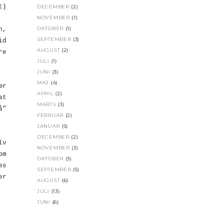
t)
DECEMBER
(2)
NOVEMBER
(1)
OKTOBER
(1)
n,
SEPTEMBER
(3)
id
AUGUST
(2)
re
JULI
(1)
JUNI
(3)
MAJ
(4)
ør
APRIL
(2)
at
MARTS
(3)
å"
FEBRUAR
(2)
JANUAR
(5)
DECEMBER
(2)
lv
NOVEMBER
(3)
om
OKTOBER
(3)
es
SEPTEMBER
(5)
er
AUGUST
(6)
JULI
(13)
JUNI
(6)