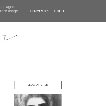
T
user-agent
erate usage
LEARN MORE
GOT IT
BLOGFATTEREN