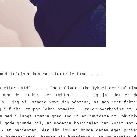
mnet følelser kontra materielle ting.......
s eller guld" ...... "Man bliver ikke lykkeligere af tin
 men det indre, der tæller" ..... og ja, det er d
EN - jeg vil stadig vove den påstand, at man rent fakti
g i f.eks. et par lækre støvler. Jeg er overbevist om, 
s med i langt større grad end vi er bevidste om, påvirk
l gode grunde til, at moderne hospitaler har kunst som 
 - at patienter, der får lov at bruge deres eget priva