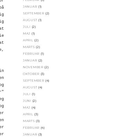
or
JANUAR
(1)
på
SEPTEMBER
(2)
ig
AUGUST
(1)
ig
JULI
(2)
at
MAJ
(1)
ie
APRIL
(2)
at
MARTS
(2)
e,
FEBRUAR
(1)
JANUAR
(2)
NOVEMBER
(2)
in
OKTOBER
(3)
en
SEPTEMBER
(4)
og
AUGUST
(4)
r"
JULI
(1)
eg
JUNI
(2)
og
MAJ
(4)
er
APRIL
(3)
en
MARTS
(3)
er
FEBRUAR
(4)
er
JANUAR
(3)