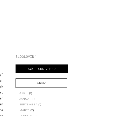
BLOGLOVIN'
g"
er
ARKIV
sk
at
APRIL
(1)
er
JANUAR
(1)
en
SEPTEMBER
(1)
te
MARTS
(2)
FEBRUAR
(3)