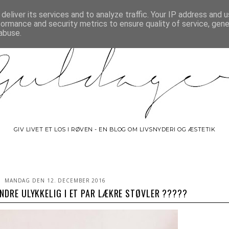
FORSIDE
BYGUIDE
MINISHOP
OM GULDAGERS
KONTAK
deliver its services and to analyze traffic. Your IP address and 
formance and security metrics to ensure quality of service, gen
abuse.
GIV LIVET ET LOS I RØVEN - EN BLOG OM LIVSNYDERI OG ÆSTETIK
MANDAG DEN 12. DECEMBER 2016
INDRE ULYKKELIG I ET PAR LÆKRE STØVLER ?????