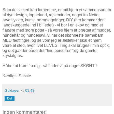
Som du sikkert kan fornemme, er mit hjem et sammensurium
af dyrt design, loppefund, rejseminder, noget fra Netto,
arvestykker, kunst, børnetegninger, DIY (her kommer den
langskæggede ind i billedet) - vi bor i en skov og med et
flapøre med store poter - så vores hjem er præget af mudder,
hundehår og hundesavl, vi har det skønneste barnebarn
MED fedtfingre, og selvom jeg er æstetiker skal et hjem
være et sted, hvor livet LEVES. Ting skal bruges i min optik,
og det gælder både det "fine porcelæn" og de gamle
krystalglas.
Håber at høre fra dig - så finder vi på noget SKØNT !
Kærligst Sussie
Guldager
kl.
03.49
Del
Ingen kommentarer: