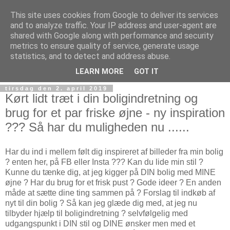
This site uses cookies from Google to deliver its services
and to analyze traffic. Your IP address and user-agent are
shared with Google along with performance and security
metrics to ensure quality of service, generate usage
statistics, and to detect and address abuse.
Giv Livet et los i røven - en blog om livsnyderi og æstetik
LEARN MORE
GOT IT
tirsdag den 2. april 2019
Kørt lidt træt i din boligindretning og
brug for et par friske øjne - ny inspiration
??? Så har du muligheden nu ......
Har du ind i mellem følt dig inspireret af billeder fra min bolig
? enten her, på FB eller Insta ??? Kan du lide min stil ?
Kunne du tænke dig, at jeg kigger på DIN bolig med MINE
øjne ? Har du brug for et frisk pust ? Gode ideer ? En anden
måde at sætte dine ting sammen på ? Forslag til indkøb af
nyt til din bolig ? Så kan jeg glæde dig med, at jeg nu
tilbyder hjælp til boligindretning ? selvfølgelig med
udgangspunkt i DIN stil og DINE ønsker men med et